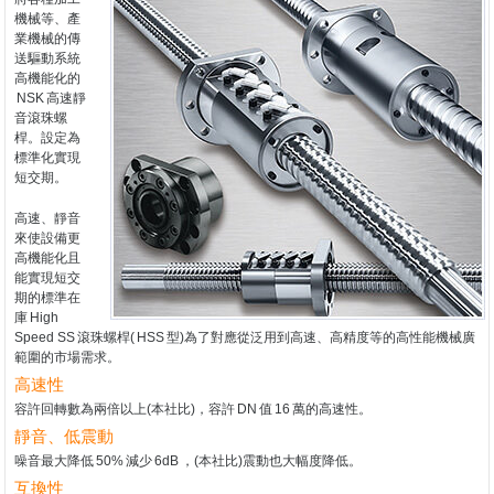
機械等、產
業機械的傳
送驅動系統
高機能化的
NSK
高速靜
音滾珠螺
桿。設定為
標準化實現
短交期。
高速、靜音
來使設備更
高機能化且
能實現短交
期的標準在
庫
High
Speed SS
滾珠螺桿(
HSS
型)為了對應從泛用到高速、高精度等的高性能機械廣
範圍的市場需求。
高速性
容許回轉數為兩倍以上(本社比)，容許
DN
值
16
萬的高速性。
靜音、低震動
噪音最大降低
50%
減少
6dB
，(本社比)震動也大幅度降低。
互換性