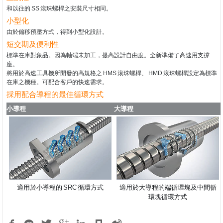
和以往的
SS
滾珠螺桿之安裝尺寸相同。
小型化
由於偏移預壓方式，得到小型化設計。
短交期及便利性
標準在庫對象品。因為軸端未加工，提高設計自由度。全新準備了高速用支撐
座。
將用於高速工具機所開發的高規格之
HMS
滾珠螺桿、
HMD
滾珠螺桿設定為標準
在庫之機種。可配合客戶的快速需求。
採用配合導程的最佳循環方式
小導程
大導程
適用於小導程的
SRC
循環方式
適用於大導程的端循環塊及中間循
環塊循環方式